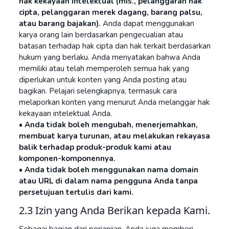
hak kekayaan intelektual (mis., pelanggaran hak
cipta, pelanggaran merek dagang, barang palsu,
atau barang bajakan).
Anda dapat menggunakan
karya orang lain berdasarkan pengecualian atau
batasan terhadap hak cipta dan hak terkait berdasarkan
hukum yang berlaku. Anda menyatakan bahwa Anda
memiliki atau telah memperoleh semua hak yang
diperlukan untuk konten yang Anda posting atau
bagikan. Pelajari selengkapnya, termasuk cara
melaporkan konten yang menurut Anda melanggar hak
kekayaan intelektual Anda.
• Anda tidak boleh mengubah, menerjemahkan,
membuat karya turunan, atau melakukan rekayasa
balik terhadap produk-produk kami atau
komponen-komponennya.
• Anda tidak boleh menggunakan nama domain
atau URL di dalam nama pengguna Anda tanpa
persetujuan tertulis dari kami.
2.3 Izin yang Anda Berikan kepada Kami.
Sebagai bagian dari perjanjian, Anda juga memberi